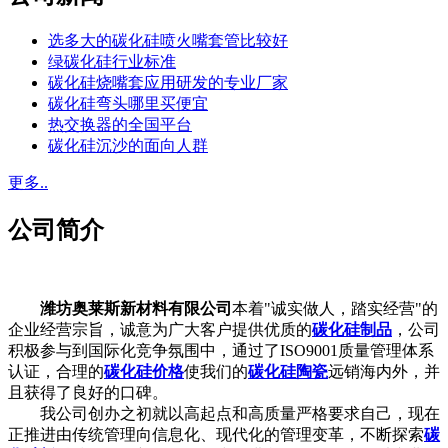
选多大的碳化硅喷火嘴套管比较好
绿碳化硅行业标准
碳化硅烧嘴套应用研发的专业厂家
碳化硅弯头哪里买便宜
热交换器的全国平台
碳化硅沉沙的面向人群
更多..
公司简介
潍坊奥莱斯新材料有限公司
本着"诚实做人，踏实经营"的
企业经营宗旨，诚意为广大客户提供优质的
碳化硅制品
，公司
积极参与到国际化竞争氛围中，通过了ISO9001质量管理体系
认证，合理的
碳化硅价格
使我们的
碳化硅陶瓷
远销海内外，并
且获得了良好的口碑。
我公司创办之初就以高起点和高质量严格要求自己，现在
正推进由传统管理向信息化、现代化的管理变革，不断探索
碳