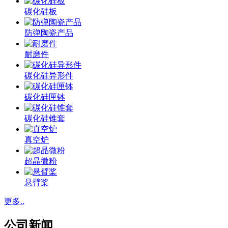
碳化硅板
防弹陶瓷产品
耐磨件
碳化硅异形件
碳化硅匣钵
碳化硅锥套
真空炉
超晶微粉
悬臂桨
更多..
公司新闻