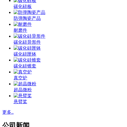
碳化硅板
防弹陶瓷产品
耐磨件
碳化硅异形件
碳化硅匣钵
碳化硅锥套
真空炉
超晶微粉
悬臂桨
更多..
公司新闻