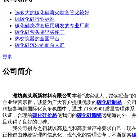
选多大的碳化硅喷火嘴套管比较好
绿碳化硅行业标准
碳化硅烧嘴套应用研发的专业厂家
碳化硅弯头哪里买便宜
热交换器的全国平台
碳化硅沉沙的面向人群
更多..
公司简介
潍坊奥莱斯新材料有限公司
本着"诚实做人，踏实经营"的
企业经营宗旨，诚意为广大客户提供优质的
碳化硅制品
，公司
积极参与到国际化竞争氛围中，通过了ISO9001质量管理体系
认证，合理的
碳化硅价格
使我们的
碳化硅陶瓷
远销海内外，并
且获得了良好的口碑。
我公司创办之初就以高起点和高质量严格要求自己，现在
正推进由传统管理向信息化、现代化的管理变革，不断探索
碳