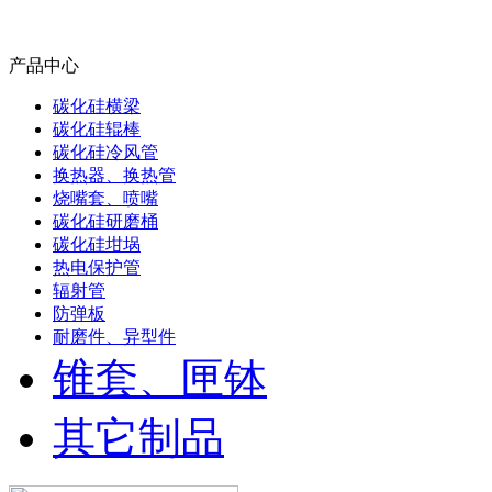
产品中心
碳化硅横梁
碳化硅辊棒
碳化硅冷风管
换热器、换热管
烧嘴套、喷嘴
碳化硅研磨桶
碳化硅坩埚
热电保护管
辐射管
防弹板
耐磨件、异型件
锥套、匣钵
其它制品